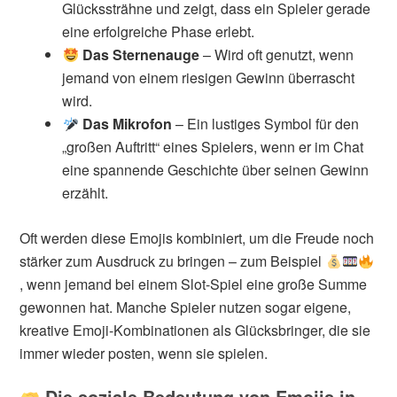
Glückssträhne und zeigt, dass ein Spieler gerade
eine erfolgreiche Phase erlebt.
Das Sternenauge
– Wird oft genutzt, wenn
jemand von einem riesigen Gewinn überrascht
wird.
Das Mikrofon
– Ein lustiges Symbol für den
„großen Auftritt“ eines Spielers, wenn er im Chat
eine spannende Geschichte über seinen Gewinn
erzählt.
Oft werden diese Emojis kombiniert, um die Freude noch
stärker zum Ausdruck zu bringen – zum Beispiel
, wenn jemand bei einem Slot-Spiel eine große Summe
gewonnen hat. Manche Spieler nutzen sogar eigene,
kreative Emoji-Kombinationen als Glücksbringer, die sie
immer wieder posten, wenn sie spielen.
Die soziale Bedeutung von Emojis in