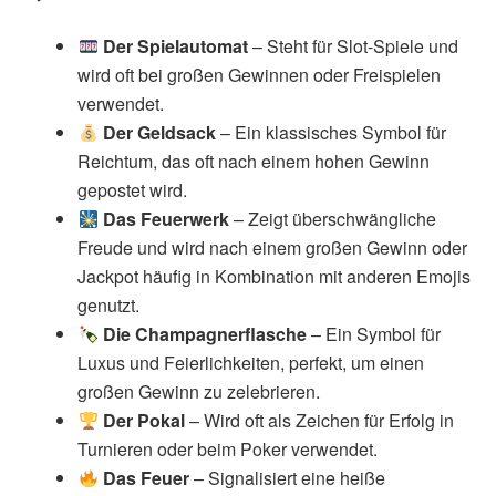
Der Spielautomat
– Steht für Slot-Spiele und
wird oft bei großen Gewinnen oder Freispielen
verwendet.
Der Geldsack
– Ein klassisches Symbol für
Reichtum, das oft nach einem hohen Gewinn
gepostet wird.
Das Feuerwerk
– Zeigt überschwängliche
Freude und wird nach einem großen Gewinn oder
Jackpot häufig in Kombination mit anderen Emojis
genutzt.
Die Champagnerflasche
– Ein Symbol für
Luxus und Feierlichkeiten, perfekt, um einen
großen Gewinn zu zelebrieren.
Der Pokal
– Wird oft als Zeichen für Erfolg in
Turnieren oder beim Poker verwendet.
Das Feuer
– Signalisiert eine heiße