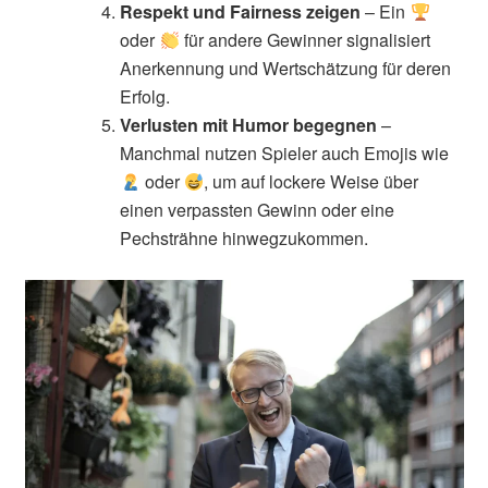
Respekt und Fairness zeigen
– Ein
oder
für andere Gewinner signalisiert
Anerkennung und Wertschätzung für deren
Erfolg.
Verlusten mit Humor begegnen
–
Manchmal nutzen Spieler auch Emojis wie
oder
, um auf lockere Weise über
einen verpassten Gewinn oder eine
Pechsträhne hinwegzukommen.