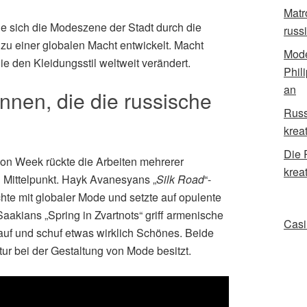
Matr
ie sich die Modeszene der Stadt durch die
russ
zu einer globalen Macht entwickelt. Macht
Mode
ie den Kleidungsstil weltweit verändert.
Phil
an
nnen, die die russische
Russ
kreat
Die 
n Week rückte die Arbeiten mehrerer
krea
n Mittelpunkt. Hayk Avanesyans „
Silk Road
“-
hte mit globaler Mode und setzte auf opulente
Saakians „Spring in Zvartnots“ griff armenische
Casi
auf und schuf etwas wirklich Schönes. Beide
tur bei der Gestaltung von Mode besitzt.