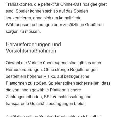
Transaktionen, die perfekt für Online-Casinos geeignet
sind. Spieler können sich so auf das Spielen
konzentrieren, ohne sich um komplizierte
Währungsumrechnungen oder zusätzliche Gebühren
sorgen zu müssen.
Herausforderungen und
Vorsichtsmaßnahmen
Obwohl die Vorteile überzeugend sind, gibt es auch
Herausforderungen. Ohne strenge Regulierungen
besteht ein höheres Risiko, auf betrügerische
Plattformen zu stoßen. Spieler sollten sicherstellen, dass
die von ihnen gewählte Plattform sichere
Zahlungsmethoden, SSL-Verschlüsselung und
transparente Geschäftsbedingungen bietet.
Zusätzlich sollten Spieler darauf achten, sich selbst