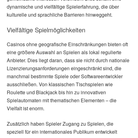
dynamische und vielfältige Spielerfahrung, die über
kulturelle und sprachliche Barrieren hinweggeht.
Vielfältige Spielmöglichkeiten
Casinos ohne geografische Einschränkungen bieten oft
eine größere Auswahl an Spielen als lokal regulierte
Anbieter. Dies liegt daran, dass sie nicht durch nationale
Lizenzierungsanforderungen eingeschränkt sind, die
manchmal bestimmte Spiele oder Softwareentwickler
ausschließen. Von klassischen Tischspielen wie
Roulette und Blackjack bis hin zu innovativen
Spielautomaten mit thematischen Elementen – die
Vielfalt ist enorm.
Zusätzlich haben Spieler Zugang zu Spielen, die
speziell für ein internationales Publikum entwickelt