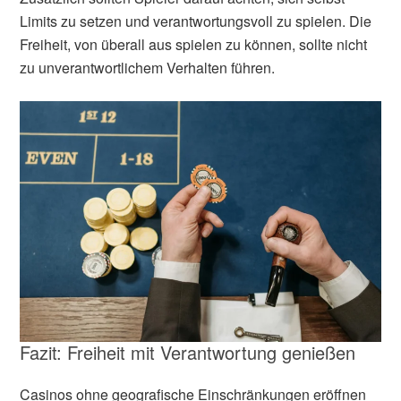
Limits zu setzen und verantwortungsvoll zu spielen. Die
Freiheit, von überall aus spielen zu können, sollte nicht
zu unverantwortlichem Verhalten führen.
Fazit: Freiheit mit Verantwortung genießen
Casinos ohne geografische Einschränkungen eröffnen