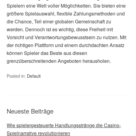
Spielern eine Welt voller Möglichkeiten. Sie bieten eine
größere Spielauswahl, flexible Zahlungsmethoden und
die Chance, Teil einer globalen Gemeinschaft zu
werden. Dennoch ist es wichtig, diese Freiheit mit
Vorsicht und Verantwortungsbewusstsein zu nutzen. Mit
der richtigen Plattform und einem durchdachten Ansatz
können Spieler das Beste aus diesen
grenzüberschreitenden Angeboten herausholen.
Posted in:
Default
Neueste Beiträge
Wie spielergesteuerte Handlungsstränge die Casino-
Spielnarrative revolutionieren